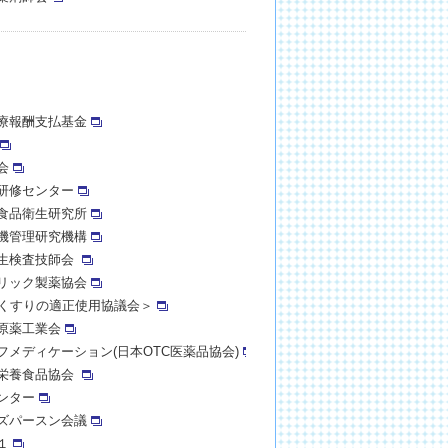
療報酬支払基金
会
研修センター
食品衛生研究所
機管理研究機構
生検査技師会
リック製薬協会
 ＜くすりの適正使用協議会＞
原薬工業会
フメディケーション(日本OTC医薬品協会)
栄養食品協会
ンター
ズパースン会議
１