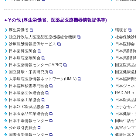
●その他 (厚生労働省、医薬品医療機器情報提供等)
厚生労働省
環境省
独立行政法人医薬品医療機器総合機構
社会保険診
診療報酬情報提供サービス
日本医師会
日本歯科医師会
日本薬剤師
日本病院薬剤師会
日本薬剤師
日本医薬情報センター(JAPIC)
国立医薬品
国立健康・栄養研究所
国立健康危
大学病院医療情報ネットワーク(UMIN)
日本臨床衛
日本臨床検査専門医会
日本ジェネ
日本製薬団体連合会
RAD-AR
日本製薬工業協会
日本医薬品
日本OTC医薬品協会
上手なセル
日本医薬品卸業連合会
日本健康・
日本中毒情報センター
国民生活セ
公正取引委員会
薬害オンブ
国際医学情報センター
健康日本２