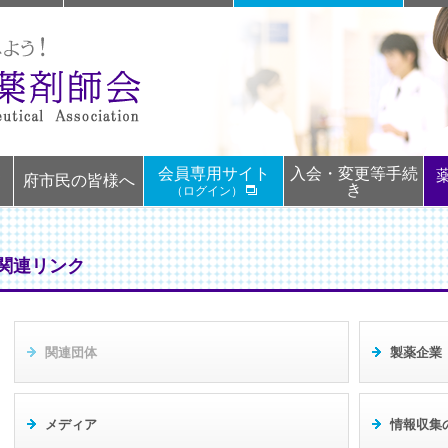
会員専用サイト
入会・変更等手続
て
府市民の皆様へ
き
（ログイン）
●関連リンク
関連団体
製薬企業
メディア
情報収集