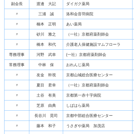
副会長
渡邊 大記
ダイガク薬局
〃
三浦 誠
洛和会音羽病院
〃
楠本 正明
あい薬局
〃
砂川 雅之
（一社）京都府薬剤師会
〃
橋本 和代
介護老人保健施設マムフローラ
専務理事
河野 武幸
(一社）京都府薬剤師会
常務理事
中林 保
おれんじ薬局
〃
友金 幹視
京都山城総合医療センター
〃
夏目 君幸
（一社）京都府薬剤師会
〃
土谷 有美
京都第一赤十字病院
〃
芝原 由典
しばはら薬局
〃
長谷川 晃司
京都中部総合医療センター
〃
藤本 和子
うさぎや薬局 加茂店