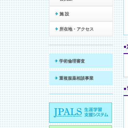
施 設
所在地・アクセス
●
学術倫理審査
重複服薬相談事業