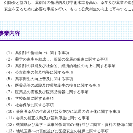
剤師会と協力し、薬剤師の倫理的及び学術水準を高め、薬学及び薬業の進
安全を図るために必要な事業を行い、もって公衆衛生の向上に寄与するこ
●事業内容
（1） 薬剤師の倫理向上に関する事項
（2） 薬学の進歩を助成し、薬業の発展の促進に関する事項
（3） 薬剤師の職能及び社会的、経済的地位の向上に関する事項
（4） 公衆衛生の普及指導に関する事項
（5） 薬事衛生の向上普及に関する事項
（6） 医薬品等の試験及び環境衛生の検査に関する事項
（7） 医薬品の備蓄及び医薬品情報に関する事項
（8） 学校保健に関する事項
（9） 社会保険に関する事項
（10）優良医薬品の生産及び普及並びに流通の適正化に関する事項
（11）会員の相互扶助及び福利厚生に関する事項
（12）機関紙及び薬学・薬事関係図書の刊行並びに図書・資料の整備に関
（13）地域医療への貢献並びに医療安全の確保に関する事項