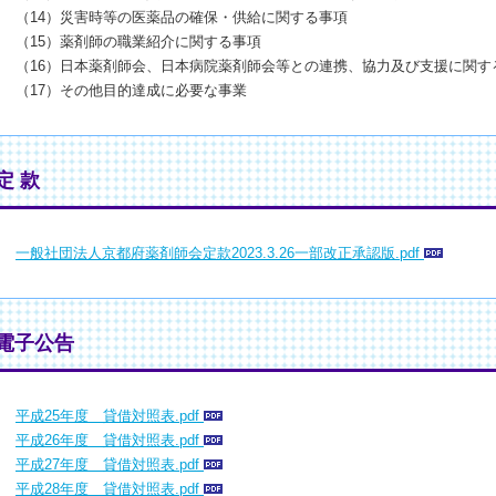
（14）災害時等の医薬品の確保・供給に関する事項
（15）薬剤師の職業紹介に関する事項
（16）日本薬剤師会、日本病院薬剤師会等との連携、協力及び支援に関す
（17）その他目的達成に必要な事業
定 款
一般社団法人京都府薬剤師会定款2023.3.26一部改正承認版.pdf
●電子公告
平成25年度 貸借対照表.pdf
平成26年度 貸借対照表.pdf
平成27年度 貸借対照表.pdf
平成28年度 貸借対照表.pdf