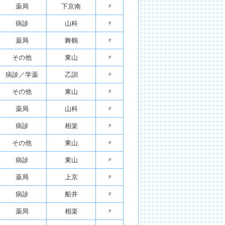
薬局
下京南
〃
病診
山科
〃
薬局
舞鶴
〃
その他
東山
〃
病診／学薬
乙訓
〃
その他
東山
〃
薬局
山科
〃
病診
相楽
〃
その他
東山
〃
病診
東山
〃
薬局
上京
〃
病診
船井
〃
薬局
相楽
〃