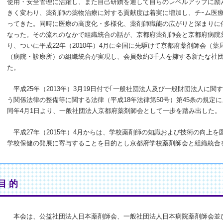
使用・安全管理に活躍し、また自己研鑽を通して自らのレベルアップに励
きく変わり、薬剤師の薬物治療に対する貢献度は着実に増加し、チｰム医
ってきた。同時に医療の高度化・多様化、薬剤師職能の広がりと深まりに
なった。その流れのなかで組織統合の話が、京都府薬剤師会と京都府病院
り、ついに平成22年（2010年）4月に全国に先駆けて京都府薬剤師会（
（病院・診療所）の組織統合が実現し、会員数約3千人を擁する新たな社
た。
平成25年（2013年）3月19日付で｢一般社団法人及び一般財団法人に
う関係法律の整備等に関する法律（平成18年法律第50号）第45条の規定
同年4月1日より、一般社団法人京都府薬剤師会として一歩を踏み出した。
平成27年（2015年）4月からは、学校薬剤師の知識および技術の向上
学校保健の発展に寄与することを目的とし京都府学校薬剤師会と組織統合
目 的
本会は、公益社団法人日本薬剤師会、一般社団法人日本病院薬剤師会並