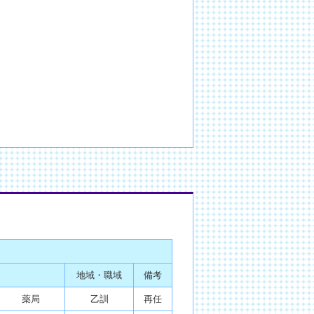
）
地域・職域
備考
薬局
乙訓
再任