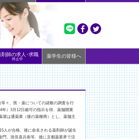
薬剤師の求人･求職
薬学生の皆様へ
停止中
数等々、医・薬についての諸般の調査を行
74年）3月12日裁可の指示を得、薬舗開業
の薬屋は通薬業（後の薬種商）とし、薬舗主
し15人が合格、後に命名される薬剤師が誕生
衛門、掛見喜兵衛等、後に京都薬業界で活