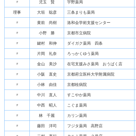
〃
児玉 賢
宇野薬局
理事
大垣 聡彦
三条まりも薬局
〃
黄前 尚樹
洛和会学術支援センター
〃
小野 勝
京都市立病院
〃
鍵村 和伸
ダイガク薬局 四条
〃
片岡 礼奈
ろっかくゆう薬局
〃
金山 美沙
在宅支援みさ薬局 おうばく店
〃
小阪 直史
京都府立医科大学附属病院
〃
小林 由佳
京都桂病院
〃
中川 直人
すこやか薬局
〃
中西 昭人
こぐま薬局
〃
林 千麗
カリン薬局
〃
藤田 洋司
フジタ薬局 高野店