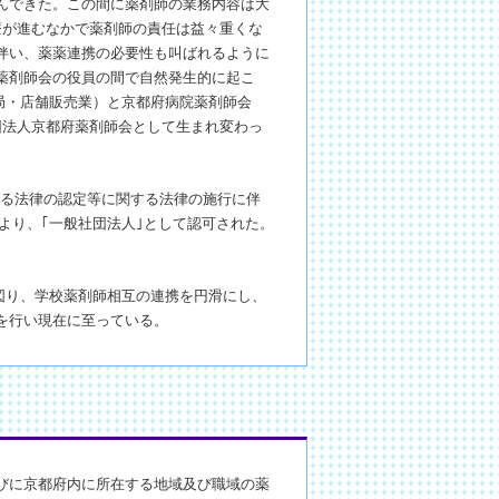
んできた。この間に薬剤師の業務内容は大
療が進むなかで薬剤師の責任は益々重くな
伴い、薬薬連携の必要性も叫ばれるように
薬剤師会の役員の間で自然発生的に起こ
薬局・店舗販売業）と京都府病院薬剤師会
団法人京都府薬剤師会として生まれ変わっ
関する法律の認定等に関する法律の施行に伴
により、｢一般社団法人｣として認可された。
を図り、学校薬剤師相互の連携を円滑にし、
を行い現在に至っている。
びに京都府内に所在する地域及び職域の薬