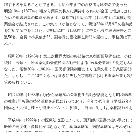
躍する名を見ることができる。明治23年までの合格者は50数名であった。
明治10年（1877年）頃から薬局の将来に期待するものが全国に増加しは
ための組織結集の機運が高まり、京都では明治22年（1889年）に薬律が
薬舗会が結成された。この集まりが核となって、明治22年12月9日の臨
を定めて産声を上げた。翌明治23年（1890年）に中央へ設立経過報告と
数56名、会長は小泉俊太郎、副会長に慶松勝左衛門を選出し、事務所は下
れた。
昭和20年（1945年）第二次世界大戦の終結後の京都府薬剤師会は、か
続け、占領下、米国薬剤師会使節団の勧告による｢医薬分業法｣の制定も
なった。昭和36年（1961年）国民皆保険制度により任意の形で分業応需
た。しかし、ここ10年ぐらいは遅きに失した京都府における医薬分業も
求められている。
昭和40年（1965年）頃から薬剤師の公衆衛生活動が活発となり昭和45
の教室｣即ち薬の啓発活動を府民に行っており、今年で45年目（平成27年
団体との共催し様々な健康イベントに参加し、府民に対し｢お薬相談｣や｢
平成4年（1992年）の医療法改正によって、薬剤師が医療の担い手とし
医療の高度化・多様化が進むなかで、薬局薬剤師、病院薬剤師はそれぞれ