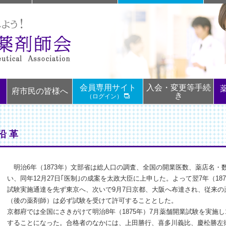
会員専用サイト
入会・変更等手続
て
府市民の皆様へ
き
（ログイン）
沿 革
明治6年（1873年）文部省は総人口の調査、全国の開業医数、薬店名・
い、同年12月27日｢医制｣の成案を太政大臣に上申した。よって翌7年（18
試験実施通達を先ず東京へ、次いで9月7日京都、大阪へ布達され、従来
（後の薬剤師）は必ず試験を受けて許可することとした。
京都府では全国にさきがけて明治8年（1875年）7月薬舗開業試験を実施
することになった。合格者のなかには、上田勝行、喜多川義比、慶松勝左