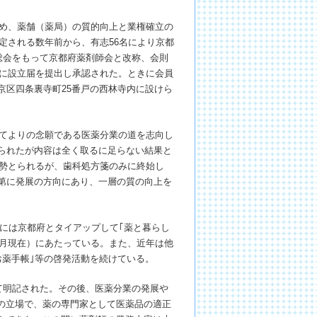
じめ、薬舗（薬局）の質的向上と業権確立の
制定される数年前から、有志56名により京都
時総会をもって京都府薬剤師会と改称、会則
共に設立届を提出し承認された。ときに会員
京区四条裏寺町25番戸の西林寺内に設けら
ねてよりの念願である医薬分業の道を志向し
みられたが内容は全く取るに足らない結果と
態勢とられるが、歯科処方箋のみに終始し
次第に発展の方向にあり、一層の質の向上を
年には京都府とタイアップして｢薬と暮らし
4月現在）にあたっている。また、近年は他
お薬手帳｣等の啓発活動を続けている。
て明記された。その後、医薬分業の発展や
の立場で、薬の専門家として医薬品の適正