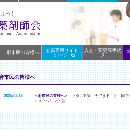
会員専用サイト
入会・変更等手続
て
府市民の皆様へ
き
（ログイン）
●府市民の皆様へ
2025/08/18
＜府市民の皆様へ＞
マダニ対策、今できること 国立健
トＨＰへリンク