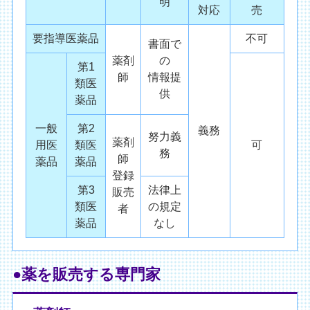
明
対応
売
要指導医薬品
不可
書面で
薬剤
の
第1
師
情報提
類医
供
薬品
一般
第2
義務
努力義
薬剤
用医
類医
可
務
師
薬品
薬品
登録
第3
法律上
販売
類医
の規定
者
薬品
なし
●薬を販売する専門家