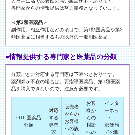
ど日常生活で必要性の高い製品が多くあります。
専門家からの情報提供は努力義務となっています。
＜第3類医薬品
＞
副作用、相互作用などの項目で、第1類医薬品や第2
類医薬品に相当するもの以外の一般用医薬品。
●情報提供する専門家と医薬品の分類
分類ごとに対応する専門家は下表のとおりです。
薬剤師が不在の場合は、要指導医薬品、第1類医薬
品を購入できないので、注意が必要です。
お客
インタ
販売者
対応
様か
ーネッ
からの
OTC医薬品
する
らの
ト、
お客様
分類
専門
相談
郵便局
への説
家
への
での販