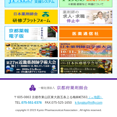
〒605-0863 京都市東山区東大路五条上る梅林町563
（→地図）
TEL.
075-551-0376
FAX.075-525-1650
k-fuyaku@nifty.com
copyright © 2015 Kyoto Pharmaceutical Association , All rights reserved.