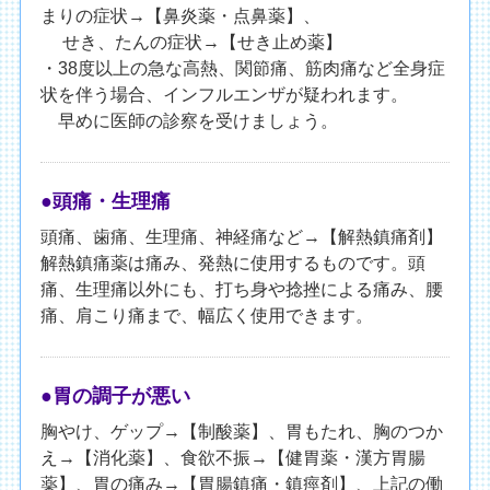
まりの症状→【鼻炎薬・点鼻薬】、
せき、たんの症状→【せき止め薬】
・38度以上の急な高熱、関節痛、筋肉痛など全身症
状を伴う場合、インフルエンザが疑われます。
早めに医師の診察を受けましょう。
●頭痛・生理痛
頭痛、歯痛、生理痛、神経痛など→【解熱鎮痛剤】
解熱鎮痛薬は痛み、発熱に使用するものです。頭
痛、生理痛以外にも、打ち身や捻挫による痛み、腰
痛、肩こり痛まで、幅広く使用できます。
●胃の調子が悪い
胸やけ、ゲップ→【制酸薬】、胃もたれ、胸のつか
え→【消化薬】、食欲不振→【健胃薬・漢方胃腸
薬】、胃の痛み→【胃腸鎮痛・鎮痙剤】、上記の働