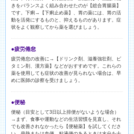
きをバランスよく組み合わせたのが【総合胃腸薬】
です。下痢→【下痢止め薬】、胃の薬には、胃の活
動を活発にするものと、抑えるものがあります。症
状をよく観察してから薬を選びましょう。
●疲労倦怠
疲労倦怠の改善に→【ドリンク剤、滋養強壮剤、ビ
タミン剤、漢方薬】などがおすすめです。これらの
薬を使用しても症状の改善が見られない場合は、早
めに医師の診察を受けましょう。
●便秘
便秘（目安として3日以上排便がないような場合）
→まず、食事や運動などの生活習慣を見直し、それ
でも改善されなかったら【便秘薬】を試してくださ
い。発熱または血便、粘液便のあるときは水分を十