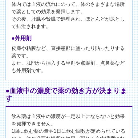
体内では血液の流れにのって、体のさまざまな場所
で薬としての効果を発揮します。
その後、肝臓や腎臓で処理され、ほとんどが尿とし
て排泄されます。
●外用剤
皮膚や粘膜など、直接患部に塗ったり貼ったりする
薬です。
また、肛門から挿入する坐剤や点眼剤、点鼻薬など
も外用剤です。
●血液中の濃度で薬の効き方が決まりま
す
飲み薬は血液中の濃度が一定以上にならないと効果
を発揮できません。
1回に飲む薬の量や1日に飲む回数が定められている